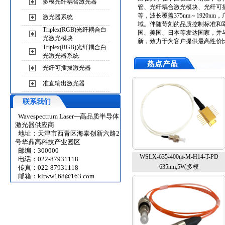
多模光纤耦合激光器
管、光纤耦合激光模块、光纤可
等，波长覆盖375nm～1920
激光器系统
域。伴随苛刻的品质控制标准和
Triplex(RGB)光纤耦合白
国、美国、日本等发达国家，并
光激光模块
新，致力于为客户提供最高性价
Triplex(RGB)光纤耦合白
光激光器系统
光纤可插拔激光器
准直输出激光器
联系我们
Wavespectrum Laser---高品质半导体
激光器供应商
地址：天津市西青区海泰创新六路2
号华鼎高科技产业园区
邮编：300000
WSLX-635-400m-M-H14-T-PD
电话：022-87931118
635nm,5W,多模
传真：022-87931118
邮箱：
klrww168@163.com